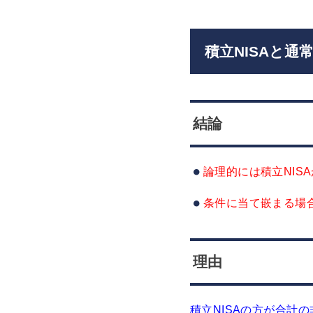
積立NISAと通
結論
論理的には積立NIS
条件に当て嵌まる場合
理由
積立NISAの方が合計