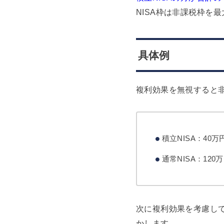
NISA枠は非課税枠を
具体例
複利効果を無視すると
積立NISA：40万円 
通常NISA：120万円
次に複利効果を考慮し
かします。