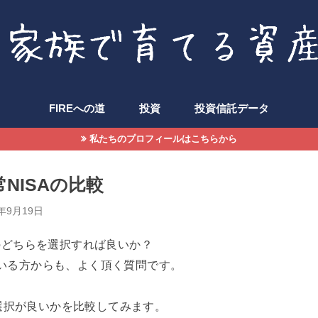
FIREへの道
投資
投資信託データ
私たちのプロフィールはこちらから
優待飯
常NISAの比較
0年9月19日
Aのどちらを選択すれば良いか？
ている方からも、よく頂く質問です。
選択が良いかを比較してみます。