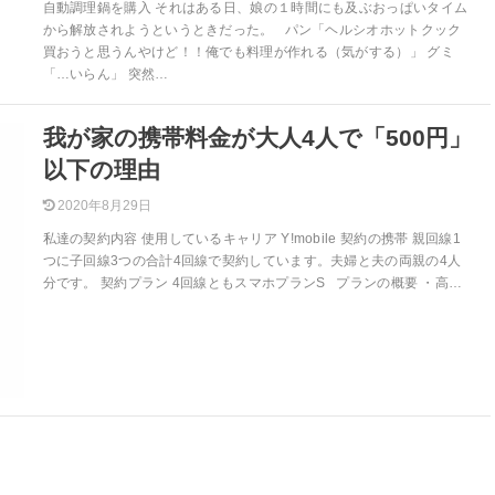
自動調理鍋を購入 それはある日、娘の１時間にも及ぶおっぱいタイム
から解放されようというときだった。 パン「ヘルシオホットクック
買おうと思うんやけど！！俺でも料理が作れる（気がする）」 グミ
「…いらん」 突然…
我が家の携帯料金が大人4人で「500円」
以下の理由
2020年8月29日
私達の契約内容 使用しているキャリア Y!mobile 契約の携帯 親回線1
つに子回線3つの合計4回線で契約しています。夫婦と夫の両親の4人
分です。 契約プラン 4回線ともスマホプランS プランの概要 ・高…