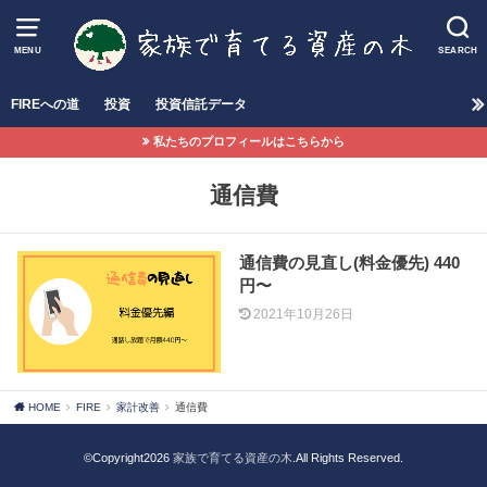
MENU
SEARCH
FIREへの道
投資
投資信託データ
私たちのプロフィールはこちらから
通信費
通信費の見直し(料金優先) 440
円〜
2021年10月26日
HOME
FIRE
家計改善
通信費
©Copyright2026
家族で育てる資産の木
.All Rights Reserved.